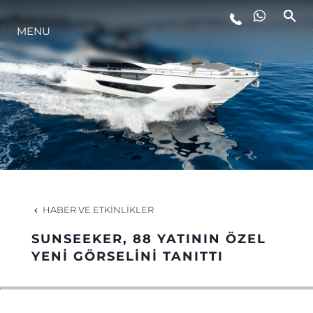
MENU
YAŞAM ŞEKLİ
YENILIK
ŞİRKET
EKIP
HABER VE ETKINLIKLER
MİRAS
SUNSEEKER, 88 YATININ ÖZEL
YENİ GÖRSELİNİ TANITTI
TEKNENIZIN PIYASA DEĞERINI