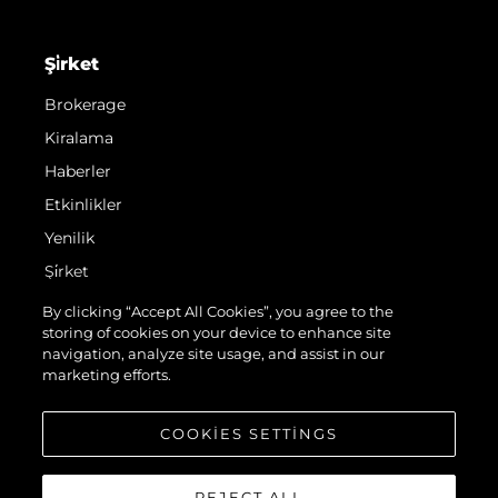
Şi̇rket
Brokerage
Kiralama
Haberler
Etkinlikler
Yenilik
Şi̇rket
Ekip
By clicking “Accept All Cookies”, you agree to the
storing of cookies on your device to enhance site
Yaşam Şekli̇
navigation, analyze site usage, and assist in our
Mi̇ras
marketing efforts.
Teknenizin Piyasa Değerini Öğrenin
COOKIES SETTINGS
REJECT ALL