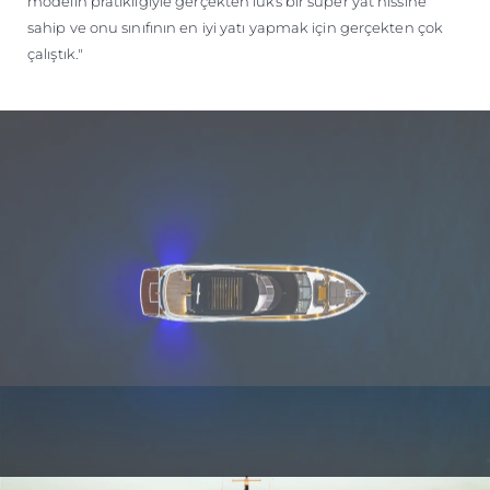
modelin pratikliğiyle gerçekten lüks bir süper yat hissine
sahip ve onu sınıfının en iyi yatı yapmak için gerçekten çok
çalıştık."