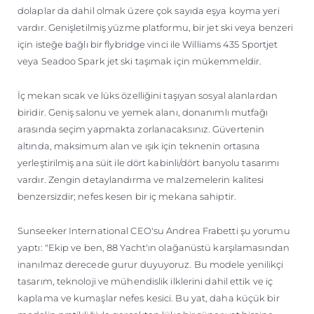
dolaplar da dahil olmak üzere çok sayıda eşya koyma yeri
vardır. Genişletilmiş yüzme platformu, bir jet ski veya benzeri
için isteğe bağlı bir flybridge vinci ile Williams 435 Sportjet
veya Seadoo Spark jet ski taşımak için mükemmeldir.
İç mekan sıcak ve lüks özelliğini taşıyan sosyal alanlardan
biridir. Geniş salonu ve yemek alanı, donanımlı mutfağı
arasında seçim yapmakta zorlanacaksınız. Güvertenin
altında, maksimum alan ve ışık için teknenin ortasına
yerleştirilmiş ana süit ile dört kabinli/dört banyolu tasarımı
vardır. Zengin detaylandırma ve malzemelerin kalitesi
benzersizdir; nefes kesen bir iç mekana sahiptir.
Sunseeker International CEO'su Andrea Frabetti şu yorumu
yaptı: "Ekip ve ben, 88 Yacht'ın olağanüstü karşılamasından
inanılmaz derecede gurur duyuyoruz. Bu modele yenilikçi
tasarım, teknoloji ve mühendislik ilklerini dahil ettik ve iç
kaplama ve kumaşlar nefes kesici. Bu yat, daha küçük bir