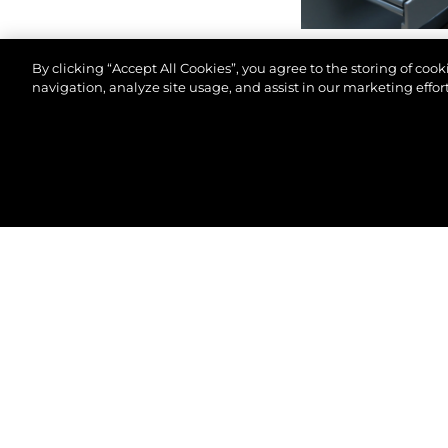
By clicking “Accept All Cookies”, you agree to the storing of coo
navigation, analyze site usage, and assist in our marketing effort
© 2026 Sunseeker London Group.Her hakkı saklıdır.