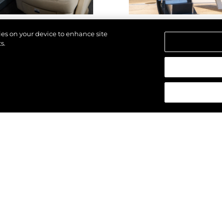
kies on your device to enhance site
s.