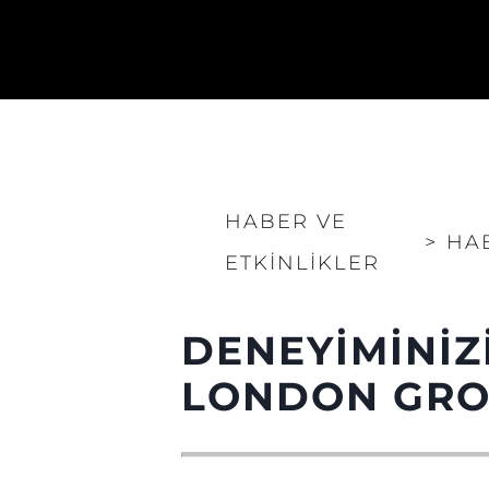
HABER VE
>
HA
ETKINLIKLER
DENEYIMINIZ
LONDON GROU