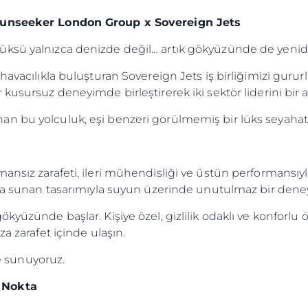
 Sunseeker London Group x Sovereign Jets
üksü yalnızca denizde değil… artık gökyüzünde de yenid
havacılıkla buluşturan Sovereign Jets iş birliğimizi gururl
kusursuz deneyimde birleştirerek iki sektör liderini bir ar
an bu yolculuk, eşi benzeri görülmemiş bir lüks seyaha
ansız zarafeti, ileri mühendisliği ve üstün performansı
ada sunan tasarımıyla suyun üzerinde unutulmaz bir deney
üzünde başlar. Kişiye özel, gizlilik odaklı ve konforlu özel
a zarafet içinde ulaşın.
ze sunuyoruz.
 Nokta