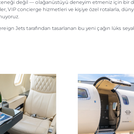
seçeneği değil — olağanüstüyü deneyim etmeniz için bir da
şler, VIP concierge hizmetleri ve kişiye özel rotalarla, dü
unuyoruz.
ign Jets tarafından tasarlanan bu yeni çağın lüks seyaha