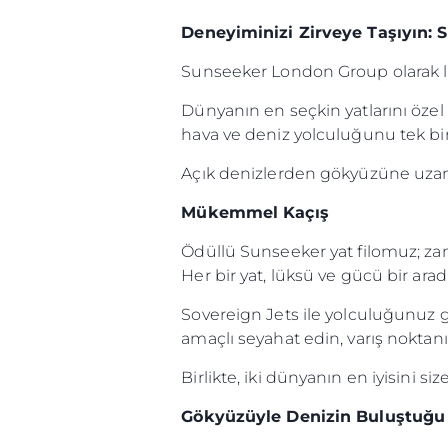
Deneyiminizi Zirveye Taşıyın:
Sunseeker London Group olarak l
Dünyanın en seçkin yatlarını özel 
hava ve deniz yolculuğunu tek bir 
Açık denizlerden gökyüzüne uzan
Mükemmel Kaçış
Ödüllü Sunseeker yat filomuz; zam
Her bir yat, lüksü ve gücü bir ar
Sovereign Jets ile yolculuğunuz göky
amaçlı seyahat edin, varış noktanız
Birlikte, iki dünyanın en iyisini si
Gökyüzüyle Denizin Buluştuğu