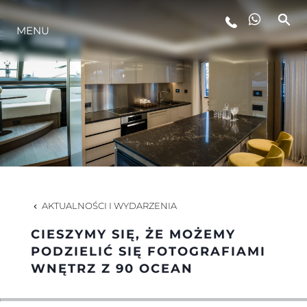
MENU
STYL ŻYCIA
INNOWACJA
PRZEDSIĘBIORSTWO
ZESPÓŁ
AKTUALNOŚCI I WYDARZENIA
CIESZYMY SIĘ, ŻE MOŻEMY
TRADYCJA
PODZIELIĆ SIĘ FOTOGRAFIAMI
WNĘTRZ Z 90 OCEAN
WYCEŃ SWOJĄ ŁÓDŹ