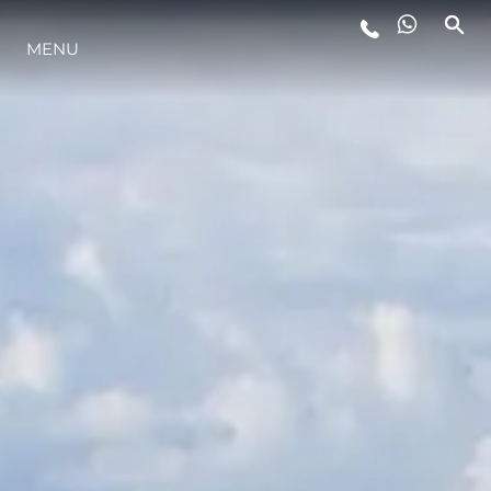
MENU
STYL ŻYCIA
INNOWACJA
PRZEDSIĘBIORSTWO
ZESPÓŁ
TRADYCJA
WYCEŃ SWOJĄ ŁÓDŹ