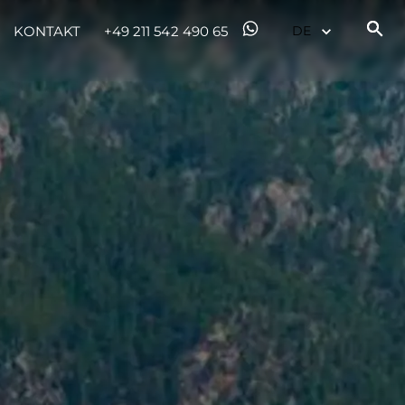
KONTAKT
+49 211 542 490 65